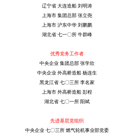
辽宁省 大连造船 刘明涛
上海市 集团总部 张立尧
上海市 沪东中华 刘鹏鹏
湖北省 七一〇所 牛群峰
优秀党务工作者
中央企业 集团总部 张学欣
中央企业 外高桥造船 杨连生
黑龙江省 七〇三所 李名家
上海市 外高桥造船 彭程
湖北省 七〇一所 阳斌
先进基层党组织
中央企业 七〇三所 燃气轮机事业部党委