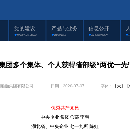
党的建设
产品与业务
信息公开
PARTY BUILDING
BUSINESS
INFORMATION
集团多个集体、个人获得省部级“两优一先
国船舶集团有限公司 日期：2026-07-07 字体：
【大】
【
优秀共产党员
中央企业 集团总部 李明
湖北省、中央企业 七一九所 陈虹