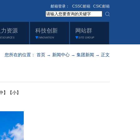
邮箱登录：
CSSC邮箱
CSIC邮箱
人力资源
科技创新
网站群
RESOURCES
INNOVATION
SITE GROUP
您所在的位置：
首页
→
新闻中心
→
集团新闻
→ 正文
中】
【小】