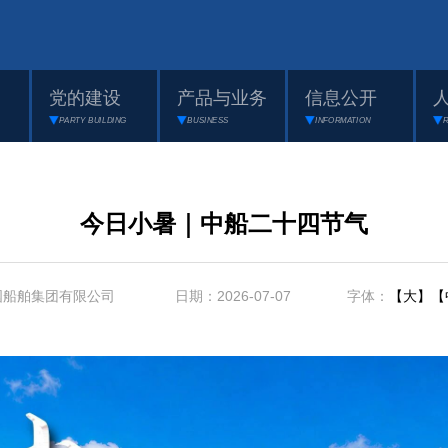
党的建设
产品与业务
信息公开
PARTY BUILDING
BUSINESS
INFORMATION
今日小暑｜中船二十四节气
国船舶集团有限公司 日期：2026-07-07 字体：
【大】
【