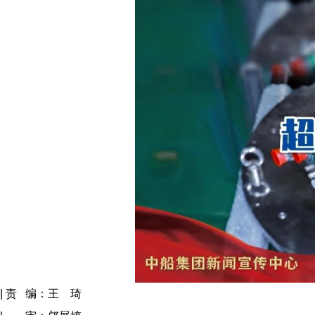
| 责 编：王 琦