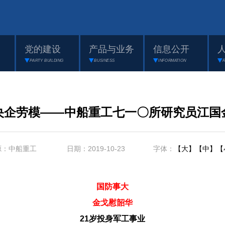
党的建设
产品与业务
信息公开
PARTY BUILDING
BUSINESS
INFORMATION
央企劳模——中船重工七一〇所研究员江国
源：中船重工 日期：2019-10-23 字体：
【大】
【中】
【
国防事大
金戈慰韶华
21岁投身军工事业