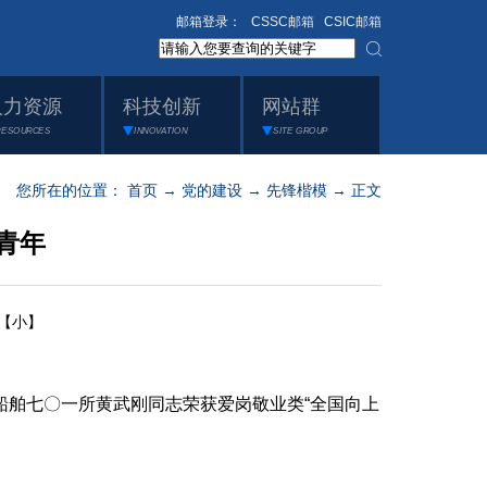
邮箱登录：
CSSC邮箱
CSIC邮箱
人力资源
科技创新
网站群
RESOURCES
INNOVATION
SITE GROUP
您所在的位置：
首页
→
党的建设
→
先锋楷模
→ 正文
青年
【小】
船舶七〇一所黄武刚同志荣获爱岗敬业类“全国向上